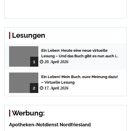
Lesungen
Ein Leben: Heute eine neue virtuelle
Lesung – Und das Buch gibt es nun auch in
1
der Bredstedter Stadtbuchhandlung
20. April 2026
Ein Leben! Mein Buch, eure Meinung dazu!
– Virtuelle Lesung
2
17. April 2026
Werbung:
Apotheken-Notdienst Nordfriesland