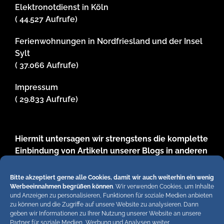
Elektronotdienst in Köln
( 44.527 Aufrufe)
Ferienwohnungen in Nordfriesland und der Insel
Sylt
( 37.066 Aufrufe)
Impressum
( 29.833 Aufrufe)
Hiermit untersagen wir strengstens die komplette
Einbindung von Artikeln unserer Blogs in anderen
Online-Angeboten. Erlaubt sind lediglich
abgekürzte Teaser bis ca. 200 Zeichen plus Link
Bitte akzeptiert gerne alle Cookies, damit wir auch weiterhin ein wenig
zum ganzen Artikel in unseren Blogs. Wir
Werbeeinnahmen begrüßen können
. Wir verwenden Cookies, um Inhalte
und Anzeigen zu personalisieren, Funktionen für soziale Medien anbieten
behalten uns bei Verstössen rechtliche Schritte
zu können und die Zugriffe auf unsere Website zu analysieren. Dann
vor. Die Redaktion!
geben wir Informationen zu Ihrer Nutzung unserer Website an unsere
Partner für soziale Medien, Werbung und Analysen weiter.