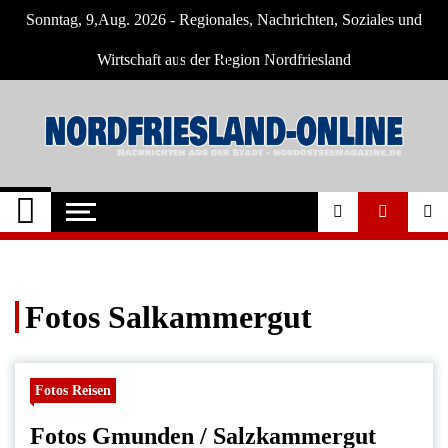
Skip
Sonntag, 9,Aug. 2026 - Regionales, Nachrichten, Soziales und
to
content
Wirtschaft aus der Region Nordfriesland
Nordfriesland O.
Nachrichten für Nordfriesland und Husum
Nachrichten
Fotos Salkammergut
Fotos Reisen
Fotos Gmunden / Salzkammergut