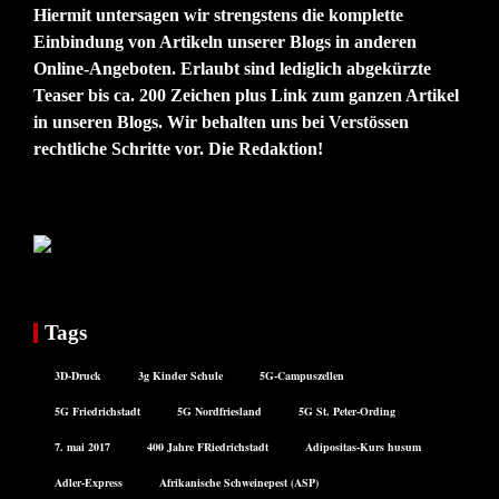
Hiermit untersagen wir strengstens die komplette
Einbindung von Artikeln unserer Blogs in anderen
Online-Angeboten. Erlaubt sind lediglich abgekürzte
Teaser bis ca. 200 Zeichen plus Link zum ganzen Artikel
in unseren Blogs. Wir behalten uns bei Verstössen
rechtliche Schritte vor. Die Redaktion!
Tags
3D-Druck
3g Kinder Schule
5G-Campuszellen
5G Friedrichstadt
5G Nordfriesland
5G St. Peter-Ording
7. mai 2017
400 Jahre FRiedrichstadt
Adipositas-Kurs husum
Adler-Express
Afrikanische Schweinepest (ASP)