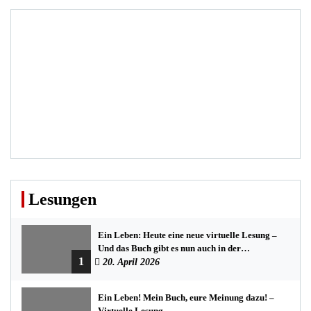
Beiträge
Lesungen
Ein Leben: Heute eine neue virtuelle Lesung –
Und das Buch gibt es nun auch in der
1
Bredstedter Stadtbuchhandlung
20. April 2026
Ein Leben! Mein Buch, eure Meinung dazu! –
Virtuelle Lesung