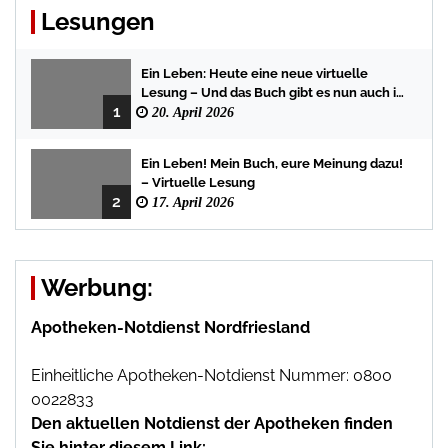
Lesungen
Ein Leben: Heute eine neue virtuelle
Lesung – Und das Buch gibt es nun auch in
1
der Bredstedter Stadtbuchhandlung
20. April 2026
Ein Leben! Mein Buch, eure Meinung dazu!
– Virtuelle Lesung
2
17. April 2026
Werbung:
Apotheken-Notdienst Nordfriesland
Einheitliche Apotheken-Notdienst Nummer: 0800
0022833
Den aktuellen Notdienst der Apotheken finden
Sie hinter diesem Link: