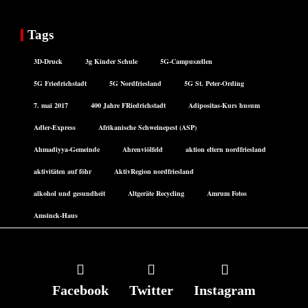
Tags
3D-Druck
3g Kinder Schule
5G-Campuszellen
5G Friedrichstadt
5G Nordfriesland
5G St. Peter-Ording
7. mai 2017
400 Jahre FRiedrichstadt
Adipositas-Kurs husum
Adler-Express
Afrikanische Schweinepest (ASP)
Ahmadiyya-Gemeinde
Ahrenviölfeld
aktion eltern nordfriesland
aktivitäten auf föhr
AktivRegion nordfriesland
alkohol und gesundheit
Altgeräte Recycling
Amrum Fotos
Amsinck-Haus
Facebook
Twitter
Instagram