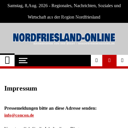
Skip
Samstag, 8,Aug. 2026 - Regionales, Nachrichten, Soziales und
to
content
Wirtschaft aus der Region Nordfriesland
Nordfriesland O.
Nachrichten für Nordfriesland und Husum
Nachrichten
Impressum
Pressemeldungen bitte an diese Adresse senden:
info@concon.de