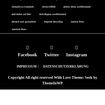
Ahmadiyya-Gemeinde
Ahrenviölfeld
aktion eltern nordfriesland
aktivitäten auf föhr
AktivRegion nordfriesland
alkohol und gesundheit
Altgeräte Recycling
Amrum Fotos
Amsinck-Haus
Facebook
Twitter
Instagram
IMPRESSUM
DATENSCHUTZERKLÄRUNG
Copyright All right reserved With Love Theme: Seek by
ThemeInWP