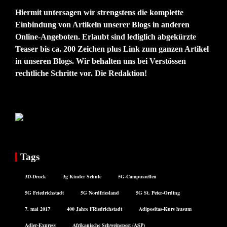
Hiermit untersagen wir strengstens die komplette
Einbindung von Artikeln unserer Blogs in anderen
Online-Angeboten. Erlaubt sind lediglich abgekürzte
Teaser bis ca. 200 Zeichen plus Link zum ganzen Artikel
in unseren Blogs. Wir behalten uns bei Verstössen
rechtliche Schritte vor. Die Redaktion!
Tags
3D-Druck
3g Kinder Schule
5G-Campuszellen
5G Friedrichstadt
5G Nordfriesland
5G St. Peter-Ording
7. mai 2017
400 Jahre FRiedrichstadt
Adipositas-Kurs husum
Adler-Express
Afrikanische Schweinepest (ASP)