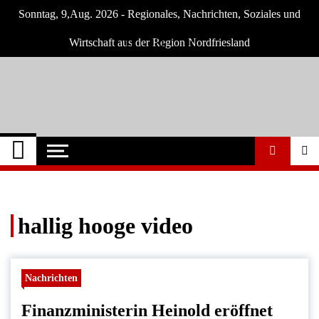
Skip
Sonntag, 9,Aug. 2026 - Regionales, Nachrichten, Soziales und
to
content
Wirtschaft aus der Region Nordfriesland
Nordfriesland O.
Nachrichten für Nordfriesland und Husum
Nachrichten
hallig hooge video
Nachrichten
Finanzministerin Heinold eröffnet