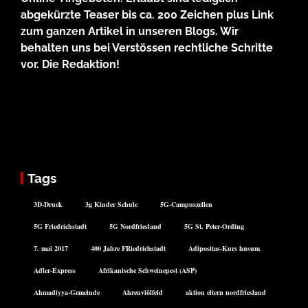
abgekürzte Teaser bis ca. 200 Zeichen plus Link
zum ganzen Artikel in unseren Blogs. Wir
behalten uns bei Verstössen rechtliche Schritte
vor. Die Redaktion!
Tags
3D-Druck
3g Kinder Schule
5G-Campuszellen
5G Friedrichstadt
5G Nordfriesland
5G St. Peter-Ording
7. mai 2017
400 Jahre FRiedrichstadt
Adipositas-Kurs husum
Adler-Express
Afrikanische Schweinepest (ASP)
Ahmadiyya-Gemeinde
Ahrenviölfeld
aktion eltern nordfriesland