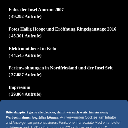
Fotos der Insel Amrum 2007
( 49.292 Aufrufe)
Fotos Hallig Hooge und Eröffnung Ringelganstage 2016
( 45.301 Aufrufe)
Elektronotdienst in Köln
( 44.545 Aufrufe)
Ferienwohnungen in Nordfriesland und der Insel Sylt
( 37.087 Aufrufe)
Impressum
( 29.864 Aufrufe)
Bitte akzeptiert gerne alle Cookies, damit wir auch weiterhin ein wenig
Hiermit untersagen wir strengstens die komplette
Werbeeinnahmen begrüßen können
. Wir verwenden Cookies, um Inhalte
und Anzeigen zu personalisieren, Funktionen für soziale Medien anbieten
Einbindung von Artikeln unserer Blogs in anderen
zu können und die Zugriffe auf unsere Website zu analysieren. Dann