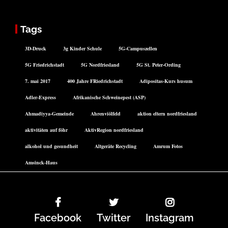
Tags
3D-Druck
3g Kinder Schule
5G-Campuszellen
5G Friedrichstadt
5G Nordfriesland
5G St. Peter-Ording
7. mai 2017
400 Jahre FRiedrichstadt
Adipositas-Kurs husum
Adler-Express
Afrikanische Schweinepest (ASP)
Ahmadiyya-Gemeinde
Ahrenviölfeld
aktion eltern nordfriesland
aktivitäten auf föhr
AktivRegion nordfriesland
alkohol und gesundheit
Altgeräte Recycling
Amrum Fotos
Amsinck-Haus
Facebook
Twitter
Instagram