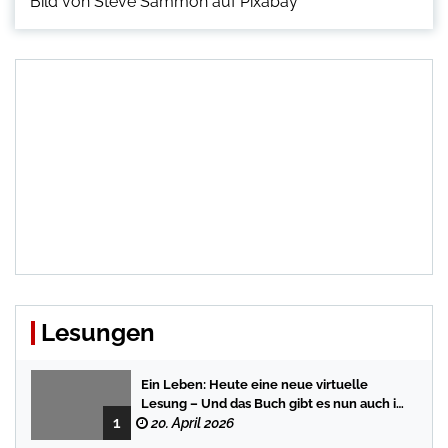
Bild von Steve Sammon auf Pixabay
Lesungen
Ein Leben: Heute eine neue virtuelle
Lesung – Und das Buch gibt es nun auch in
1
der Bredstedter Stadtbuchhandlung
20. April 2026