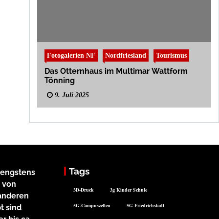
Fotogalerien NF
Nordfriesland
Tourismus
Das Otternhaus im Multimar Wattform
Tönning
9. Juli 2025
Tags
rengstens
 von
3D-Druck
3g Kinder Schule
 anderen
5G-Campuszellen
5G Friedrichstadt
t sind