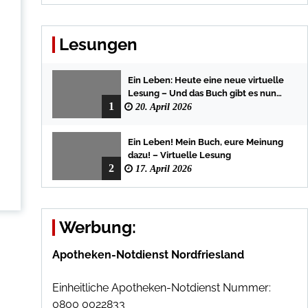
Lesungen
Ein Leben: Heute eine neue virtuelle
Lesung – Und das Buch gibt es nun
1
auch in der Bredstedter
20. April 2026
Stadtbuchhandlung
Ein Leben! Mein Buch, eure Meinung
dazu! – Virtuelle Lesung
2
17. April 2026
Werbung:
Apotheken-Notdienst Nordfriesland
Einheitliche Apotheken-Notdienst Nummer:
0800 0022833