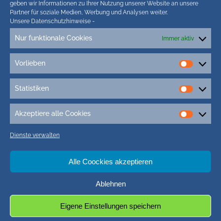
geben wir Informationen zu Ihrer Nutzung unserer Website an unsere
Partner für soziale Medien, Werbung und Analysen weiter.
Unsere Datenschutzhinweise
-
Nur funktionale Cookies
Immer aktiv
Tags
Vorlieben
3D-Druck
3g Kinder Schule
5G-Campuszellen
Vorlieb
5G Friedrichstadt
5G Nordfriesland
5G St. Peter-Ording
Statistiken
Statisti
7. mai 2017
400 Jahre FRiedrichstadt
Adipositas-Kurs husum
Adler-Express
Afrikanische Schweinepest (ASP)
Akzeptiere alle Cookies
Akzepti
Ahmadiyya-Gemeinde
Ahrenviölfeld
aktion eltern nordfriesland
alle
Dienste verwalten
Cookie
aktivitäten auf föhr
AktivRegion nordfriesland
alkohol und gesundheit
Altgeräte Recycling
Amrum Fotos
Alle Coockies akzeptieren
Amsinck-Haus
Ablehnen
Eigene Einstellungen speichern