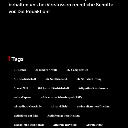
behalten uns bei Verstössen rechtliche Schritte
vor. Die Redaktion!
Tags
3D-Druck
3g Kinder Schule
5G-Campuszellen
5G Friedrichstadt
5G Nordfriesland
5G St. Peter-Ording
7. mai 2017
400 Jahre FRiedrichstadt
Adipositas-Kurs husum
Adler-Express
Afrikanische Schweinepest (ASP)
Ahmadiyya-Gemeinde
Ahrenviölfeld
aktion eltern nordfriesland
aktivitäten auf föhr
AktivRegion nordfriesland
alkohol und gesundheit
Altgeräte Recycling
Amrum Fotos