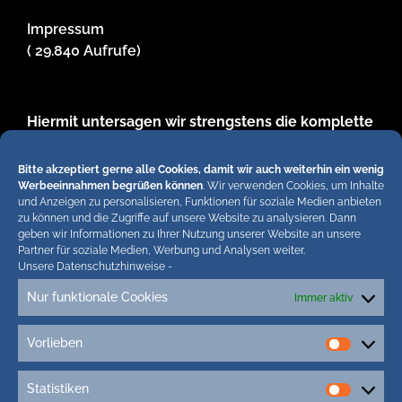
Impressum
( 29.840 Aufrufe)
Hiermit untersagen wir strengstens die komplette
Einbindung von Artikeln unserer Blogs in anderen
Online-Angeboten. Erlaubt sind lediglich
Bitte akzeptiert gerne alle Cookies, damit wir auch weiterhin ein wenig
abgekürzte Teaser bis ca. 200 Zeichen plus Link
Werbeeinnahmen begrüßen können
. Wir verwenden Cookies, um Inhalte
und Anzeigen zu personalisieren, Funktionen für soziale Medien anbieten
zum ganzen Artikel in unseren Blogs. Wir
zu können und die Zugriffe auf unsere Website zu analysieren. Dann
behalten uns bei Verstössen rechtliche Schritte
geben wir Informationen zu Ihrer Nutzung unserer Website an unsere
vor. Die Redaktion!
Partner für soziale Medien, Werbung und Analysen weiter.
Unsere Datenschutzhinweise
-
Nur funktionale Cookies
Immer aktiv
Vorlieben
Vorlieb
Statistiken
Statisti