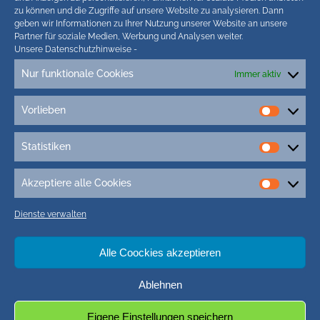
Einbindung von Artikeln unserer Blogs in anderen
zu können und die Zugriffe auf unsere Website zu analysieren. Dann
geben wir Informationen zu Ihrer Nutzung unserer Website an unsere
Online-Angeboten. Erlaubt sind lediglich
Partner für soziale Medien, Werbung und Analysen weiter.
abgekürzte Teaser bis ca. 200 Zeichen plus Link
Unsere Datenschutzhinweise
-
zum ganzen Artikel in unseren Blogs. Wir
Nur funktionale Cookies
Immer aktiv
behalten uns bei Verstössen rechtliche Schritte
vor. Die Redaktion!
Vorlieben
Vorlieb
Statistiken
Statisti
Akzeptiere alle Cookies
Akzepti
alle
Tags
Dienste verwalten
Cookie
3D-Druck
3g Kinder Schule
5G-Campuszellen
Alle Coockies akzeptieren
5G Friedrichstadt
5G Nordfriesland
5G St. Peter-Ording
Ablehnen
7. mai 2017
400 Jahre FRiedrichstadt
Adipositas-Kurs husum
Adler-Express
Afrikanische Schweinepest (ASP)
Eigene Einstellungen speichern