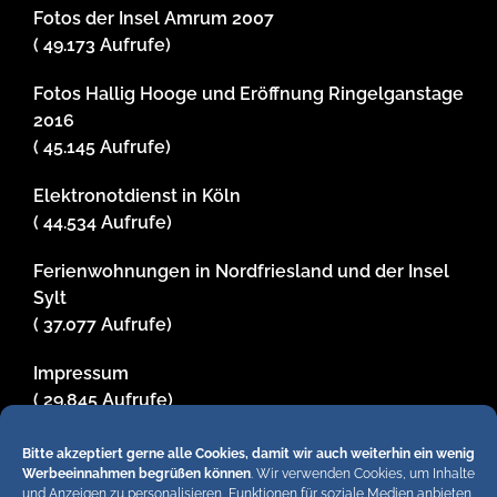
Fotos der Insel Amrum 2007
( 49.173 Aufrufe)
Fotos Hallig Hooge und Eröffnung Ringelganstage
2016
( 45.145 Aufrufe)
Elektronotdienst in Köln
( 44.534 Aufrufe)
Ferienwohnungen in Nordfriesland und der Insel
Sylt
( 37.077 Aufrufe)
Impressum
( 29.845 Aufrufe)
Bitte akzeptiert gerne alle Cookies, damit wir auch weiterhin ein wenig
Werbeeinnahmen begrüßen können
. Wir verwenden Cookies, um Inhalte
Hiermit untersagen wir strengstens die komplette
und Anzeigen zu personalisieren, Funktionen für soziale Medien anbieten