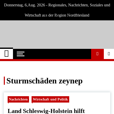
Skip
Donnerstag, 6,Aug. 2026 - Regionales, Nachrichten, Soziales und
to
content
Wirtschaft aus der Region Nordfriesland
Nordfriesland O.
Nachrichten für Nordfriesland und Husum
Nachrichten
Sturmschäden zeynep
Nachrichten
Wirtschaft und Politik
Land Schleswig-Holstein hilft