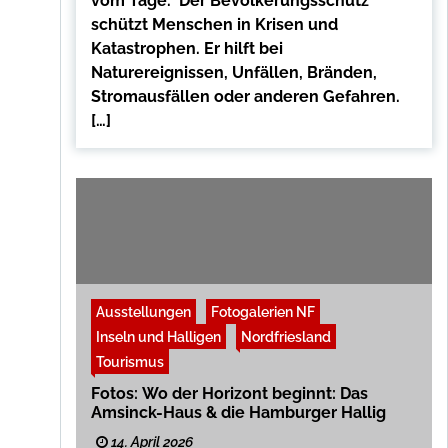
vom Tage. Der Bevölkerungsschutz
schützt Menschen in Krisen und
Katastrophen. Er hilft bei
Naturereignissen, Unfällen, Bränden,
Stromausfällen oder anderen Gefahren.
[…]
Ausstellungen
Fotogalerien NF
Inseln und Halligen
Nordfriesland
Tourismus
Fotos: Wo der Horizont beginnt: Das
Amsinck-Haus & die Hamburger Hallig
14. April 2026