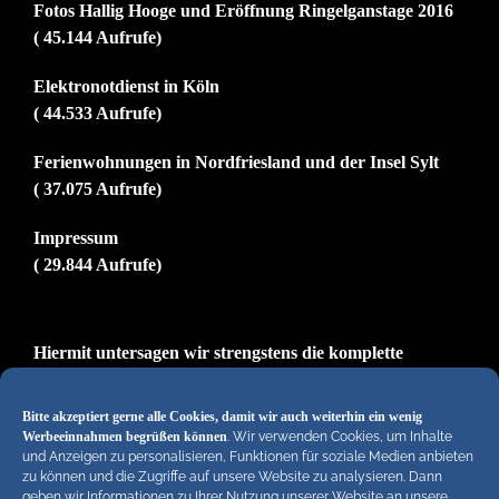
Fotos Hallig Hooge und Eröffnung Ringelganstage 2016
( 45.144 Aufrufe)
Elektronotdienst in Köln
( 44.533 Aufrufe)
Ferienwohnungen in Nordfriesland und der Insel Sylt
( 37.075 Aufrufe)
Impressum
( 29.844 Aufrufe)
Hiermit untersagen wir strengstens die komplette
Einbindung von Artikeln unserer Blogs in anderen
Online-Angeboten. Erlaubt sind lediglich abgekürzte
Bitte akzeptiert gerne alle Cookies, damit wir auch weiterhin ein wenig
Teaser bis ca. 200 Zeichen plus Link zum ganzen Artikel
Werbeeinnahmen begrüßen können
. Wir verwenden Cookies, um Inhalte
und Anzeigen zu personalisieren, Funktionen für soziale Medien anbieten
in unseren Blogs. Wir behalten uns bei Verstössen
zu können und die Zugriffe auf unsere Website zu analysieren. Dann
rechtliche Schritte vor. Die Redaktion!
geben wir Informationen zu Ihrer Nutzung unserer Website an unsere