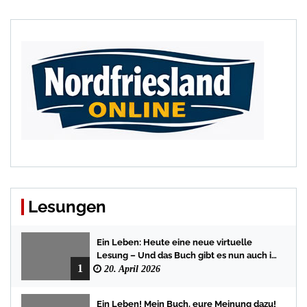
Lesungen
Ein Leben: Heute eine neue virtuelle
Lesung – Und das Buch gibt es nun auch in
1
der Bredstedter Stadtbuchhandlung
20. April 2026
Ein Leben! Mein Buch, eure Meinung dazu!