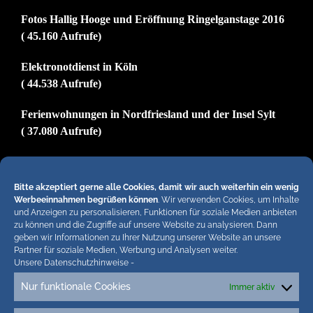
Fotos Hallig Hooge und Eröffnung Ringelganstage 2016
( 45.160 Aufrufe)
Elektronotdienst in Köln
( 44.538 Aufrufe)
Ferienwohnungen in Nordfriesland und der Insel Sylt
( 37.080 Aufrufe)
Impressum
( 29.851 Aufrufe)
Bitte akzeptiert gerne alle Cookies, damit wir auch weiterhin ein wenig
Werbeeinnahmen begrüßen können
. Wir verwenden Cookies, um Inhalte
und Anzeigen zu personalisieren, Funktionen für soziale Medien anbieten
zu können und die Zugriffe auf unsere Website zu analysieren. Dann
Hiermit untersagen wir strengstens die komplette
geben wir Informationen zu Ihrer Nutzung unserer Website an unsere
Einbindung von Artikeln unserer Blogs in anderen
Partner für soziale Medien, Werbung und Analysen weiter.
Unsere Datenschutzhinweise
-
Online-Angeboten. Erlaubt sind lediglich
abgekürzte Teaser bis ca. 200 Zeichen plus Link
Nur funktionale Cookies
Immer aktiv
zum ganzen Artikel in unseren Blogs. Wir