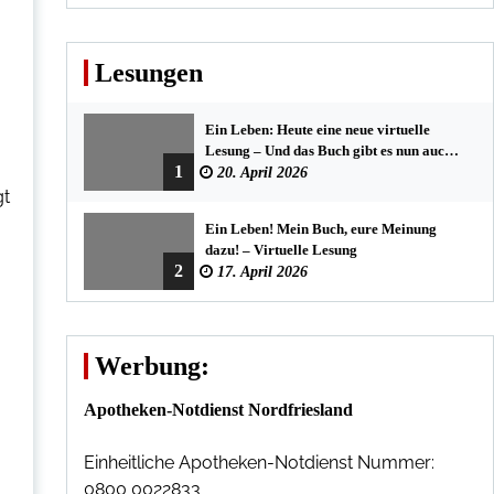
Lesungen
Ein Leben: Heute eine neue virtuelle
Lesung – Und das Buch gibt es nun auch
1
in der Bredstedter Stadtbuchhandlung
20. April 2026
gt
Ein Leben! Mein Buch, eure Meinung
dazu! – Virtuelle Lesung
2
17. April 2026
Werbung:
Apotheken-Notdienst Nordfriesland
Einheitliche Apotheken-Notdienst Nummer:
0800 0022833