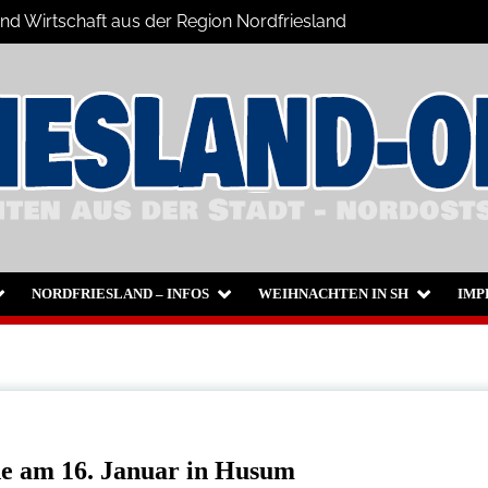
und Wirtschaft aus der Region Nordfriesland
chrichten
sum
NORDFRIESLAND – INFOS
WEIHNACHTEN IN SH
IMP
nde am 16. Januar in Husum