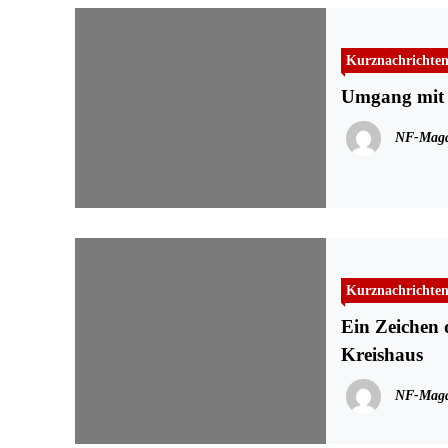
Kurznachrichte
Umgang mit 
NF-Maga
Kurznachrichte
Ein Zeichen 
Kreishaus
NF-Maga