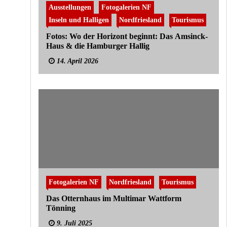
Ausstellungen
Fotogalerien NF
Inseln und Halligen
Nordfriesland
Tourismus
Fotos: Wo der Horizont beginnt: Das Amsinck-
Haus & die Hamburger Hallig
14. April 2026
Fotogalerien NF
Nordfriesland
Tourismus
Das Otternhaus im Multimar Wattform
Tönning
9. Juli 2025