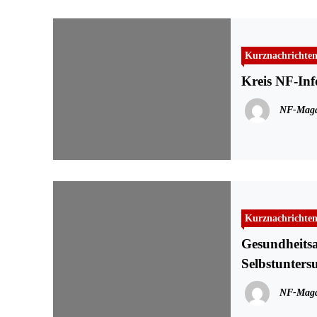
Kurznachrichte
Kreis NF-In
NF-Maga
Kurznachrichte
Gesundheitsa
Selbstunters
NF-Maga