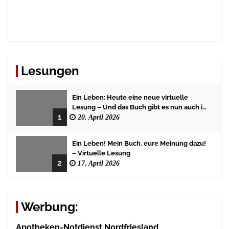
Lesungen
Ein Leben: Heute eine neue virtuelle
Lesung – Und das Buch gibt es nun auch in
1
der Bredstedter Stadtbuchhandlung
20. April 2026
Ein Leben! Mein Buch, eure Meinung dazu!
– Virtuelle Lesung
2
17. April 2026
Werbung:
Apotheken-Notdienst Nordfriesland