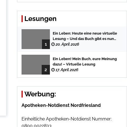
Lesungen
Ein Leben: Heute eine neue virtuelle
Lesung – Und das Buch gibt es nun
1
auch in der Bredstedter
20. April 2026
Stadtbuchhandlung
Ein Leben! Mein Buch, eure Meinung
dazu! – Virtuelle Lesung
2
17. April 2026
Werbung:
Apotheken-Notdienst Nordfriesland
Einheitliche Apotheken-Notdienst Nummer:
0800 0022833