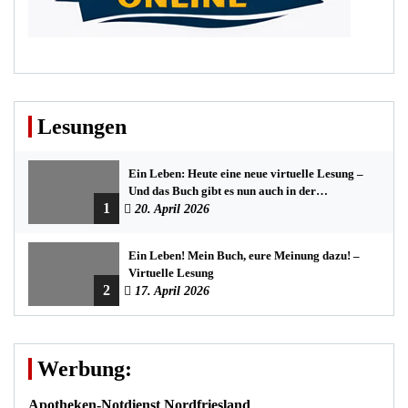
Lesungen
Ein Leben: Heute eine neue virtuelle Lesung –
Und das Buch gibt es nun auch in der
1
Bredstedter Stadtbuchhandlung
20. April 2026
Ein Leben! Mein Buch, eure Meinung dazu! –
Virtuelle Lesung
2
17. April 2026
Werbung:
Apotheken-Notdienst Nordfriesland