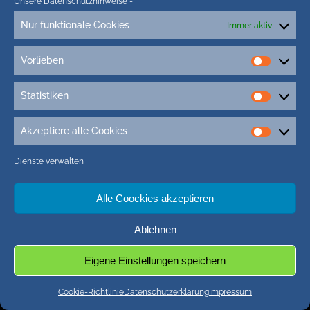
Unsere Datenschutzhinweise
-
Nur funktionale Cookies
Immer aktiv
Vorlieben
Vorlieb
Statistiken
Statisti
Akzeptiere alle Cookies
Akzepti
alle
Dienste verwalten
Cookie
Alle Coockies akzeptieren
Ablehnen
Eigene Einstellungen speichern
Cookie-Richtlinie
Datenschutzerklärung
Impressum