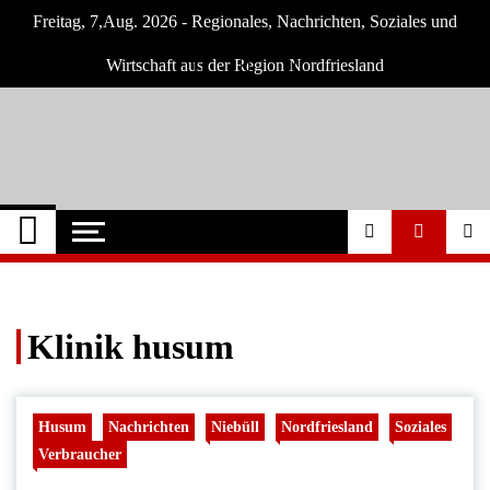
Skip
Freitag, 7,Aug. 2026 - Regionales, Nachrichten, Soziales und
to
content
Wirtschaft aus der Region Nordfriesland
Nordfriesland O.
Nachrichten für Nordfriesland und Husum
Nachrichten
Klinik husum
Husum
Nachrichten
Niebüll
Nordfriesland
Soziales
Verbraucher