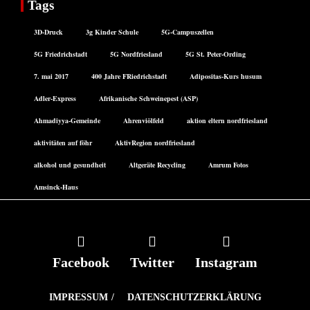
Tags
3D-Druck
3g Kinder Schule
5G-Campuszellen
5G Friedrichstadt
5G Nordfriesland
5G St. Peter-Ording
7. mai 2017
400 Jahre FRiedrichstadt
Adipositas-Kurs husum
Adler-Express
Afrikanische Schweinepest (ASP)
Ahmadiyya-Gemeinde
Ahrenviölfeld
aktion eltern nordfriesland
aktivitäten auf föhr
AktivRegion nordfriesland
alkohol und gesundheit
Altgeräte Recycling
Amrum Fotos
Amsinck-Haus
Facebook
Twitter
Instagram
IMPRESSUM
DATENSCHUTZERKLÄRUNG