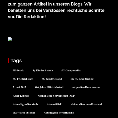
zum ganzen Artikel in unseren Blogs. Wir
behalten uns bei Verstössen rechtliche Schritte
vor. Die Redaktion!
Tags
3D-Druck
3g Kinder Schule
5G-Campuszellen
5G Friedrichstadt
5G Nordfriesland
5G St. Peter-Ording
7. mai 2017
400 Jahre FRiedrichstadt
Adipositas-Kurs husum
Adler-Express
Afrikanische Schweinepest (ASP)
Ahmadiyya-Gemeinde
Ahrenviölfeld
aktion eltern nordfriesland
aktivitäten auf föhr
AktivRegion nordfriesland