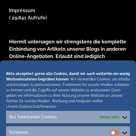
Impressum
( 29.841 Aufrufe)
Hiermit untersagen wir strengstens die komplette
Einbindung von Artikeln unserer Blogs in anderen
Online-Angeboten. Erlaubt sind lediglich
abgekürzte Teaser bis ca. 200 Zeichen plus Link
zum ganzen Artikel in unseren Blogs. Wir
Bitte akzeptiert gerne alle Cookies, damit wir auch weiterhin ein wenig
behalten uns bei Verstössen rechtliche Schritte
Werbeeinnahmen begrüßen können
. Wir verwenden Cookies, um Inhalte
und Anzeigen zu personalisieren, Funktionen für soziale Medien anbieten
vor. Die Redaktion!
zu können und die Zugriffe auf unsere Website zu analysieren. Dann
geben wir Informationen zu Ihrer Nutzung unserer Website an unsere
Partner für soziale Medien, Werbung und Analysen weiter.
Unsere Datenschutzhinweise
-
Nur funktionale Cookies
Immer aktiv
Vorlieben
Tags
Vorlieb