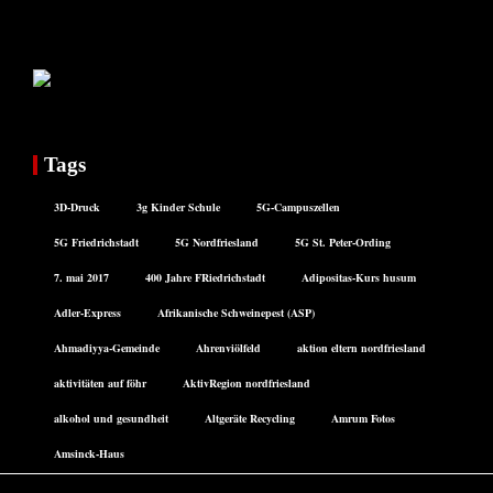
Tags
3D-Druck
3g Kinder Schule
5G-Campuszellen
5G Friedrichstadt
5G Nordfriesland
5G St. Peter-Ording
7. mai 2017
400 Jahre FRiedrichstadt
Adipositas-Kurs husum
Adler-Express
Afrikanische Schweinepest (ASP)
Ahmadiyya-Gemeinde
Ahrenviölfeld
aktion eltern nordfriesland
aktivitäten auf föhr
AktivRegion nordfriesland
alkohol und gesundheit
Altgeräte Recycling
Amrum Fotos
Amsinck-Haus