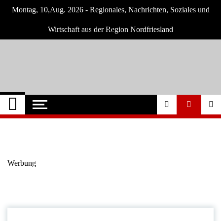
Skip
Montag, 10,Aug. 2026 - Regionales, Nachrichten, Soziales und
to
content
Wirtschaft aus der Region Nordfriesland
Nordfriesland O.
Nachrichten für Nordfriesland und Husum
Nachrichten
Werbung