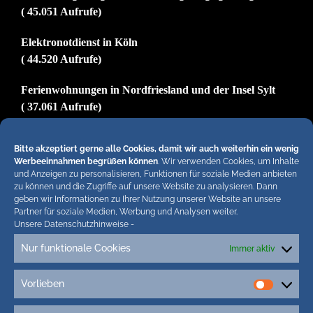
( 45.051 Aufrufe)
Elektronotdienst in Köln
( 44.520 Aufrufe)
Ferienwohnungen in Nordfriesland und der Insel Sylt
( 37.061 Aufrufe)
Impressum
Bitte akzeptiert gerne alle Cookies, damit wir auch weiterhin ein wenig
( 29.828 Aufrufe)
Werbeeinnahmen begrüßen können
. Wir verwenden Cookies, um Inhalte
und Anzeigen zu personalisieren, Funktionen für soziale Medien anbieten
zu können und die Zugriffe auf unsere Website zu analysieren. Dann
geben wir Informationen zu Ihrer Nutzung unserer Website an unsere
Hiermit untersagen wir strengstens die komplette
Partner für soziale Medien, Werbung und Analysen weiter.
Unsere Datenschutzhinweise
-
Einbindung von Artikeln unserer Blogs in anderen
Online-Angeboten. Erlaubt sind lediglich
Nur funktionale Cookies
Immer aktiv
abgekürzte Teaser bis ca. 200 Zeichen plus Link
zum ganzen Artikel in unseren Blogs. Wir
Vorlieben
Vorlieb
behalten uns bei Verstössen rechtliche Schritte
vor. Die Redaktion!