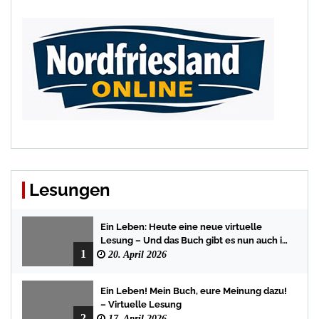
Lesungen
Ein Leben: Heute eine neue virtuelle
Lesung – Und das Buch gibt es nun auch in
1
der Bredstedter Stadtbuchhandlung
20. April 2026
Ein Leben! Mein Buch, eure Meinung dazu!
– Virtuelle Lesung
2
17. April 2026