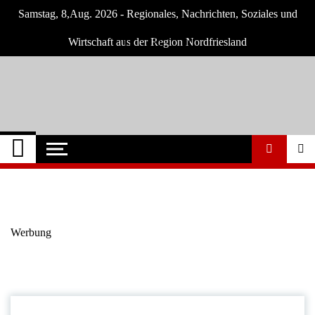
Skip
Samstag, 8,Aug. 2026 - Regionales, Nachrichten, Soziales und
to
content
Wirtschaft aus der Region Nordfriesland
Nordfriesland O.
Nachrichten für Nordfriesland und Husum
Nachrichten
Werbung