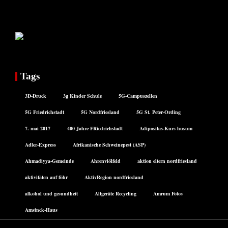
Tags
3D-Druck
3g Kinder Schule
5G-Campuszellen
5G Friedrichstadt
5G Nordfriesland
5G St. Peter-Ording
7. mai 2017
400 Jahre FRiedrichstadt
Adipositas-Kurs husum
Adler-Express
Afrikanische Schweinepest (ASP)
Ahmadiyya-Gemeinde
Ahrenviölfeld
aktion eltern nordfriesland
aktivitäten auf föhr
AktivRegion nordfriesland
alkohol und gesundheit
Altgeräte Recycling
Amrum Fotos
Amsinck-Haus