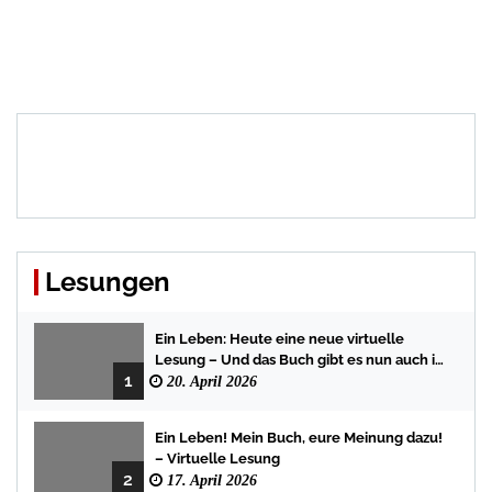
Lesungen
Ein Leben: Heute eine neue virtuelle
Lesung – Und das Buch gibt es nun auch in
1
der Bredstedter Stadtbuchhandlung
20. April 2026
Ein Leben! Mein Buch, eure Meinung dazu!
– Virtuelle Lesung
2
17. April 2026