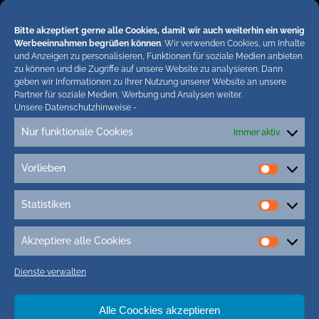
Online-Angeboten. Erlaubt sind lediglich
abgekürzte Teaser bis ca. 200 Zeichen plus Link
Bitte akzeptiert gerne alle Cookies, damit wir auch weiterhin ein wenig
zum ganzen Artikel in unseren Blogs. Wir
Werbeeinnahmen begrüßen können
. Wir verwenden Cookies, um Inhalte
und Anzeigen zu personalisieren, Funktionen für soziale Medien anbieten
behalten uns bei Verstössen rechtliche Schritte
zu können und die Zugriffe auf unsere Website zu analysieren. Dann
vor. Die Redaktion!
geben wir Informationen zu Ihrer Nutzung unserer Website an unsere
Partner für soziale Medien, Werbung und Analysen weiter.
Unsere Datenschutzhinweise
-
Nur funktionale Cookies
Immer aktiv
Vorlieben
Vorlieb
Statistiken
Statisti
Akzeptiere alle Cookies
Akzepti
alle
Dienste verwalten
Cookie
Alle Coockies akzeptieren
Tags