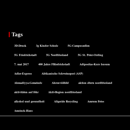
Tags
3D-Druck
3g Kinder Schule
5G-Campuszellen
5G Friedrichstadt
5G Nordfriesland
5G St. Peter-Ording
7. mai 2017
400 Jahre FRiedrichstadt
Adipositas-Kurs husum
Adler-Express
Afrikanische Schweinepest (ASP)
Ahmadiyya-Gemeinde
Ahrenviölfeld
aktion eltern nordfriesland
aktivitäten auf föhr
AktivRegion nordfriesland
alkohol und gesundheit
Altgeräte Recycling
Amrum Fotos
Amsinck-Haus