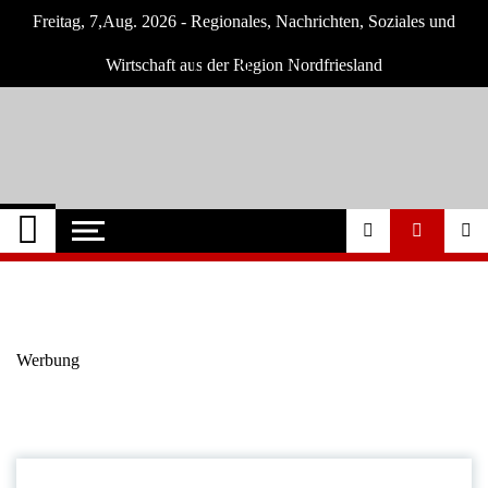
Skip
Freitag, 7,Aug. 2026 - Regionales, Nachrichten, Soziales und
to
content
Wirtschaft aus der Region Nordfriesland
Nordfriesland O.
Nachrichten für Nordfriesland und Husum
Nachrichten
Werbung