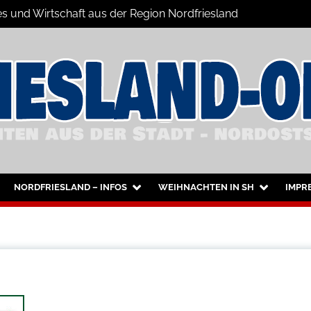
es und Wirtschaft aus der Region Nordfriesland
Nachrichten
sum
NORDFRIESLAND – INFOS
WEIHNACHTEN IN SH
IMPR