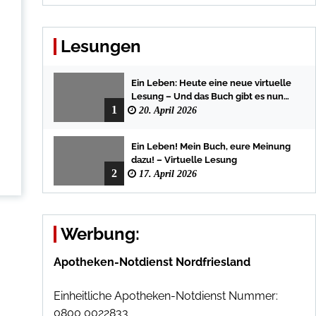
Lesungen
Ein Leben: Heute eine neue virtuelle
Lesung – Und das Buch gibt es nun
1
auch in der Bredstedter
20. April 2026
Stadtbuchhandlung
Ein Leben! Mein Buch, eure Meinung
dazu! – Virtuelle Lesung
2
17. April 2026
Werbung:
Apotheken-Notdienst Nordfriesland
Einheitliche Apotheken-Notdienst Nummer:
0800 0022833