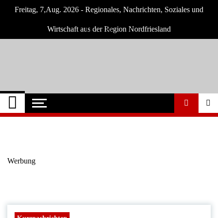
Skip
Freitag, 7,Aug. 2026 - Regionales, Nachrichten, Soziales und
to
content
Wirtschaft aus der Region Nordfriesland
Nordfriesland O.
Nachrichten für Nordfriesland und Husum
Nachrichten
Werbung