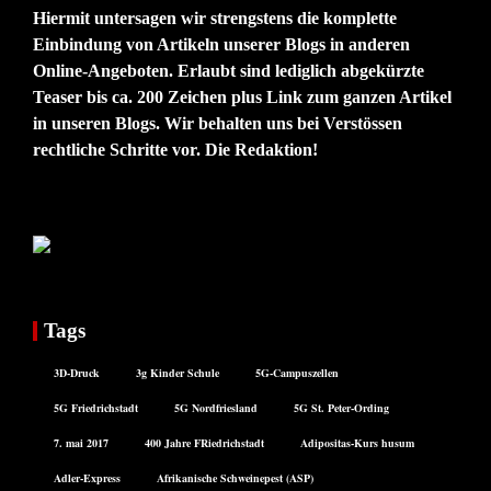
Hiermit untersagen wir strengstens die komplette
Einbindung von Artikeln unserer Blogs in anderen
Online-Angeboten. Erlaubt sind lediglich abgekürzte
Teaser bis ca. 200 Zeichen plus Link zum ganzen Artikel
in unseren Blogs. Wir behalten uns bei Verstössen
rechtliche Schritte vor. Die Redaktion!
Tags
3D-Druck
3g Kinder Schule
5G-Campuszellen
5G Friedrichstadt
5G Nordfriesland
5G St. Peter-Ording
7. mai 2017
400 Jahre FRiedrichstadt
Adipositas-Kurs husum
Adler-Express
Afrikanische Schweinepest (ASP)