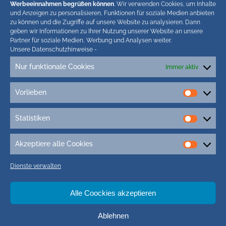
abgekürzte Teaser bis ca. 200 Zeichen plus Link
Werbeeinnahmen begrüßen können
. Wir verwenden Cookies, um Inhalte
zum ganzen Artikel in unseren Blogs. Wir
und Anzeigen zu personalisieren, Funktionen für soziale Medien anbieten
zu können und die Zugriffe auf unsere Website zu analysieren. Dann
behalten uns bei Verstössen rechtliche Schritte
geben wir Informationen zu Ihrer Nutzung unserer Website an unsere
vor. Die Redaktion!
Partner für soziale Medien, Werbung und Analysen weiter.
Unsere Datenschutzhinweise
-
Nur funktionale Cookies
Immer aktiv
Vorlieben
Vorlieb
Statistiken
Tags
Statisti
3D-Druck
3g Kinder Schule
5G-Campuszellen
Akzeptiere alle Cookies
Akzepti
5G Friedrichstadt
5G Nordfriesland
5G St. Peter-Ording
alle
Dienste verwalten
Cookie
7. mai 2017
400 Jahre FRiedrichstadt
Adipositas-Kurs husum
Adler-Express
Afrikanische Schweinepest (ASP)
Alle Coockies akzeptieren
Ahmadiyya-Gemeinde
Ahrenviölfeld
aktion eltern nordfriesland
Ablehnen
aktivitäten auf föhr
AktivRegion nordfriesland