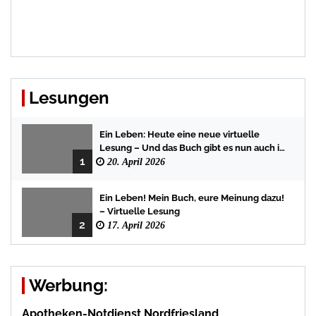
Lesungen
Ein Leben: Heute eine neue virtuelle
Lesung – Und das Buch gibt es nun auch in
1
der Bredstedter Stadtbuchhandlung
20. April 2026
Ein Leben! Mein Buch, eure Meinung dazu!
– Virtuelle Lesung
2
17. April 2026
Werbung:
Apotheken-Notdienst Nordfriesland