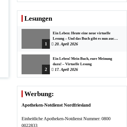
Lesungen
Ein Leben: Heute eine neue virtuelle
Lesung – Und das Buch gibt es nun auch
1
in der Bredstedter Stadtbuchhandlung
20. April 2026
Ein Leben! Mein Buch, eure Meinung
dazu! – Virtuelle Lesung
2
17. April 2026
Werbung:
Apotheken-Notdienst Nordfriesland
Einheitliche Apotheken-Notdienst Nummer: 0800
0022833