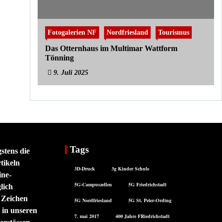
Fotogalerien NF
Nordfriesland
Tourismus
Das Otternhaus im Multimar Wattform
Tönning
9. Juli 2025
Tags
stens die
tikeln
3D-Druck
3g Kinder Schule
ine-
5G-Campuszellen
5G Friedrichstadt
lich
 Zeichen
5G Nordfriesland
5G St. Peter-Ording
 in unseren
7. mai 2017
400 Jahre FRiedrichstadt