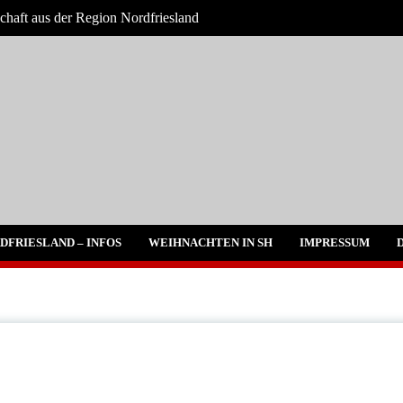
chaft aus der Region Nordfriesland
chrichten
DFRIESLAND – INFOS
WEIHNACHTEN IN SH
IMPRESSUM