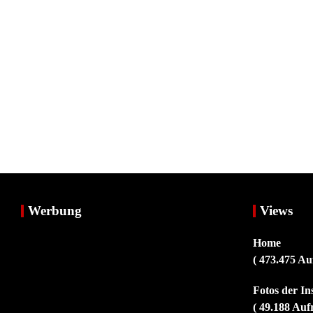
Werbung
Views
Home
( 473.475 Au
Fotos der I
( 49.188 Auf