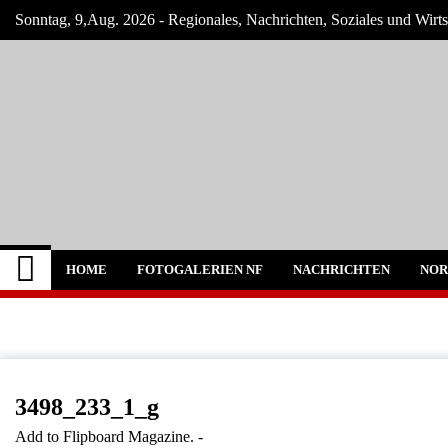
Skip
Sonntag, 9,Aug. 2026 - Regionales, Nachrichten, Soziales und Wirts
to
content
Nordfriesland O. Na
Nachrichten für Nordfriesland und Husum
HOME
FOTOGALERIEN NF
NACHRICHTEN
NOR
3498_233_1_g
Add to Flipboard Magazine.
-