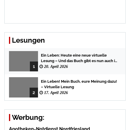
Lesungen
Ein Leben: Heute eine neue virtuelle
Lesung – Und das Buch gibt es nun auch in
1
der Bredstedter Stadtbuchhandlung
20. April 2026
Ein Leben! Mein Buch, eure Meinung dazu!
– Virtuelle Lesung
2
17. April 2026
Werbung:
Apotheken-Notdienst Nordfriesland