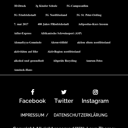
3D-Druck
3g Kinder Schule
5G-Campuszellen
5G Friedrichstadt
5G Nordfriesland
5G St. Peter-Ording
7. mai 2017
400 Jahre FRiedrichstadt
Adipositas-Kurs husum
Adler-Express
Afrikanische Schweinepest (ASP)
Ahmadiyya-Gemeinde
Ahrenviölfeld
aktion eltern nordfriesland
aktivitäten auf föhr
AktivRegion nordfriesland
alkohol und gesundheit
Altgeräte Recycling
Amrum Fotos
Amsinck-Haus
Facebook
Twitter
Instagram
IMPRESSUM
DATENSCHUTZERKLÄRUNG