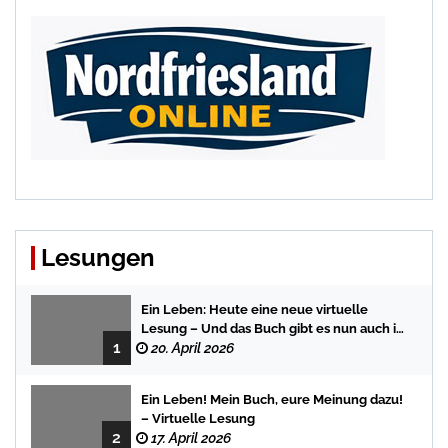
Lesungen
Ein Leben: Heute eine neue virtuelle
Lesung – Und das Buch gibt es nun auch in
1
der Bredstedter Stadtbuchhandlung
20. April 2026
Ein Leben! Mein Buch, eure Meinung dazu!
– Virtuelle Lesung
2
17. April 2026