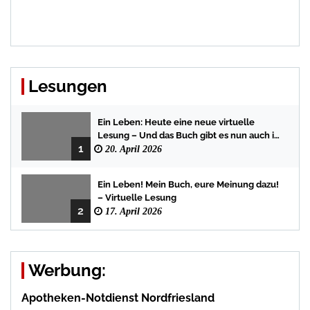
Lesungen
Ein Leben: Heute eine neue virtuelle
Lesung – Und das Buch gibt es nun auch in
1
der Bredstedter Stadtbuchhandlung
20. April 2026
Ein Leben! Mein Buch, eure Meinung dazu!
– Virtuelle Lesung
2
17. April 2026
Werbung:
Apotheken-Notdienst Nordfriesland