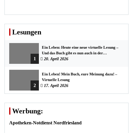
Lesungen
Ein Leben: Heute eine neue virtuelle Lesung –
Und das Buch gibt es nun auch in der
1
Bredstedter Stadtbuchhandlung
20. April 2026
Ein Leben! Mein Buch, eure Meinung dazu! –
Virtuelle Lesung
2
17. April 2026
Werbung:
Apotheken-Notdienst Nordfriesland