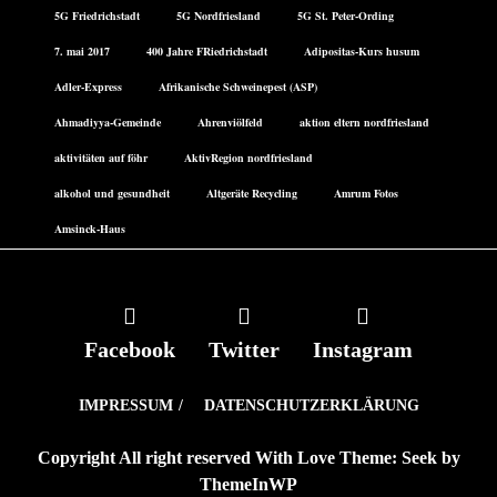
5G Friedrichstadt
5G Nordfriesland
5G St. Peter-Ording
7. mai 2017
400 Jahre FRiedrichstadt
Adipositas-Kurs husum
Adler-Express
Afrikanische Schweinepest (ASP)
Ahmadiyya-Gemeinde
Ahrenviölfeld
aktion eltern nordfriesland
aktivitäten auf föhr
AktivRegion nordfriesland
alkohol und gesundheit
Altgeräte Recycling
Amrum Fotos
Amsinck-Haus
Facebook
Twitter
Instagram
IMPRESSUM
DATENSCHUTZERKLÄRUNG
Copyright All right reserved With Love Theme: Seek by
ThemeInWP