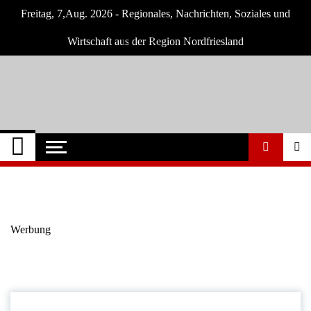
Skip
Freitag, 7,Aug. 2026 - Regionales, Nachrichten, Soziales und
to
content
Wirtschaft aus der Region Nordfriesland
Nordfriesland O.
Nachrichten für Nordfriesland und Husum
Nachrichten
Werbung