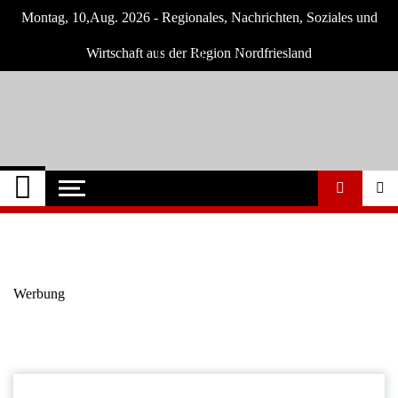
Skip
Montag, 10,Aug. 2026 - Regionales, Nachrichten, Soziales und
to
content
Wirtschaft aus der Region Nordfriesland
Nordfriesland O.
Nachrichten für Nordfriesland und Husum
Nachrichten
Werbung