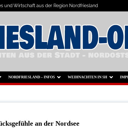
es und Wirtschaft aus der Region Nordfriesland
chrichten
sum
NORDFRIESLAND – INFOS
WEIHNACHTEN IN SH
IMP
ücksgefühle an der Nordsee