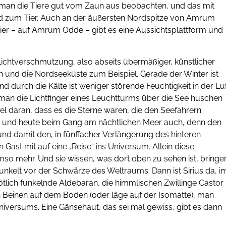
n man die Tiere gut vom Zaun aus beobachten, und das mit
 zum Tier. Auch an der äußersten Nordspitze von Amrum
er – auf Amrum Odde – gibt es eine Aussichtsplattform und
Lichtverschmutzung, also abseits übermäßiger, künstlicher
n und die Nordseeküste zum Beispiel. Gerade der Winter ist
 durch die Kälte ist weniger störende Feuchtigkeit in der Luf
 man die Lichtfinger eines Leuchtturms über die See huschen
 daran, dass es die Sterne waren, die den Seefahrern
r und heute beim Gang am nächtlichen Meer auch, denn den
und damit den, in fünffacher Verlängerung des hinteren
Gast mit auf eine „Reise“ ins Universum. Allein diese
o mehr. Und sie wissen, was dort oben zu sehen ist, bringe
funkelt vor der Schwärze des Weltraums. Dann ist Sirius da, i
ötlich funkelnde Aldebaran, die himmlischen Zwillinge Castor
n Beinen auf dem Boden (oder läge auf der Isomatte), man
Universums. Eine Gänsehaut, das sei mal gewiss, gibt es dann