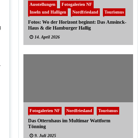
Ausstellungen
Fotogalerien NF
Inseln und Halligen
Nordfriesland
Tourismus
m
Fotos: Wo der Horizont beginnt: Das Amsinck-
g
Haus & die Hamburger Hallig
14. April 2026
.
Fotogalerien NF
Nordfriesland
Tourismus
Das Otternhaus im Multimar Wattform
Tönning
9. Juli 2025