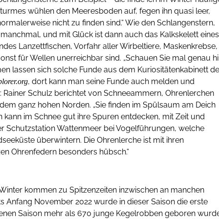
 Sturmes wühlen den Meeresboden auf, fegen ihn quasi leer,
ormalerweise nicht zu finden sind.“ Wie den Schlangenstern,
manchmal, und mit Glück ist dann auch das Kalkskelett eines
endes Lanzettfischen, Vorfahr aller Wirbeltiere, Maskenkrebse,
nst für Wellen unerreichbar sind. „Schauen Sie mal genau hi
en lassen sich solche Funde aus dem Kuriositätenkabinett d
, dort kann man seine Funde auch melden und
lorer.org
r: Rainer Schulz berichtet von Schneeammern, Ohrenlerchen
s dem ganz hohen Norden. „Sie finden im Spülsaum am Deich
n kann im Schnee gut ihre Spuren entdecken, mit Zeit und
 der Schutzstation Wattenmeer bei Vogelführungen, welche
eeküste überwintern. Die Ohrenlerche ist mit ihren
zen Ohrenfedern besonders hübsch.“
im Winter kommen zu Spitzenzeiten inzwischen an manchen
ts Anfang November 2022 wurde in dieser Saison die erste
ngenen Saison mehr als 670 junge Kegelrobben geboren wurd