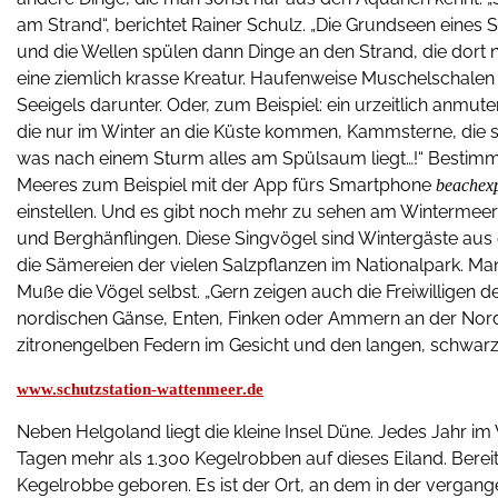
am Strand“, berichtet Rainer Schulz. „Die Grundseen eines
und die Wellen spülen dann Dinge an den Strand, die dort n
eine ziemlich krasse Kreatur. Haufenweise Muschelschalen 
Seeigels darunter. Oder, zum Beispiel: ein urzeitlich anmut
die nur im Winter an die Küste kommen, Kammsterne, die so
was nach einem Sturm alles am Spülsaum liegt…!“ Bestimm
Meeres zum Beispiel mit der App fürs Smartphone
beachexp
einstellen. Und es gibt noch mehr zu sehen am Wintermee
und Berghänflingen. Diese Singvögel sind Wintergäste au
die Sämereien der vielen Salzpflanzen im Nationalpark. Ma
Muße die Vögel selbst. „Gern zeigen auch die Freiwilligen
nordischen Gänse, Enten, Finken oder Ammern an der Nords
zitronengelben Federn im Gesicht und den langen, schwar
www.schutzstation-wattenmeer.de
Neben Helgoland liegt die kleine Insel Düne. Jedes Jahr 
Tagen mehr als 1.300 Kegelrobben auf dieses Eiland. Berei
Kegelrobbe geboren. Es ist der Ort, an dem in der verga