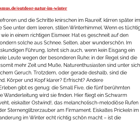
ismus.de/outdoor-natur-im-winter
roren und die Schritte knirschen im Raureif, klirren später i
e See unter dem leeren, stillen Winterhimmel. Wenn es tüchti
wie in einem richtigen Eismeer. Hat es geschneit auf den
sondern solche aus Schnee. Selten, aber wunderschön. Im
rtskundigen Führung, lohnt sich auch, wenn kein Eisgang ein
iele Leute wegen der besonderen Ruhe; in der Regel sind die
 somit mehr Zeit und Muße, Naturenthusiasten sind unter sich
stlichem Geruch. Trotzdem, oder gerade deshalb, sind die
sind. Körper und Kopf klarer? Erfrischt? Andere
rleben gibt es genug: die Small Five, die fünf berühmten
e Wanderleitung wird sie finden. Hier fliegt ein Schwarm
weht, eiskalter Ostwind!, das melancholisch-melodiöse Rufen
er Sternenglitzerzauber am Firmament. Eiskaltes Prickeln im
anderung im Winter echt richtig schön macht – ist die