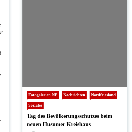
e
er
d
e
Fotogalerien NF
Nachrichten
Nordfriesland
Soziales
Tag des Bevölkerungsschutzes beim
r
neuen Husumer Kreishaus