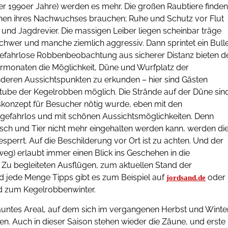
 der 1990er Jahre) werden es mehr. Die großen Raubtiere finden
chen ihres Nachwuchses brauchen; Ruhe und Schutz vor Flut
und Jagdrevier. Die massigen Leiber liegen scheinbar träge
hwer und manche ziemlich aggressiv. Dann sprintet ein Bull
ine gefahrlose Robbenbeobachtung aus sicherer Distanz bieten d
rmonaten die Möglichkeit, Düne und Wurfplatz der
deren Aussichtspunkten zu erkunden – hier sind Gästen
rstube der Kegelrobben möglich. Die Strände auf der Düne sin
gskonzept für Besucher nötig wurde, eben mit den
gefahrlos und mit schönen Aussichtsmöglichkeiten. Denn
ch und Tier nicht mehr eingehalten werden kann, werden di
gesperrt. Auf die Beschilderung vor Ort ist zu achten. Und der
g) erlaubt immer einen Blick ins Geschehen in die
 Zu begleiteten Ausflügen, zum aktuellen Stand der
d jede Menge Tipps gibt es zum Beispiel auf
oder
jordsand.de
nd zum Kegelrobbenwinter.
äuntes Areal, auf dem sich im vergangenen Herbst und Winte
 Auch in dieser Saison stehen wieder die Zäune, und erste