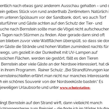
entlich nach etwas ganz anderem Ausschau gehalten – und 
ein gelbes Stück von rund anderthalb Zentimetern. Natürlich i
 am unteren Spülsaum vor der Sandbank, dort, wo auch Torf
aturführer und Gäste achten auf den Schutz der Tier- und
che nach Bernstein sollte man die Vögel nicht aufscheuchen
en Tagen nach Stürmen zu finden. Aber gerade dann sind oft
n blieben zuvor viele Wattflächen überspült, so dass sie dor
ten Gäste die Strände und hohen Watten zumindest nachts für
erwegs, um gezielt in der Dunkelheit mit UV-Lampen auf
olchen Flächen, werden sie gestört, fällt es den Tieren
ernstein aber viele Gäste an der Nordsee interessiert, hat di
in ihrem Programm. Rainer Schulz: „Bei Strandführungen ka
ernsteinschleifen erfährt man nicht nur manches Interessant
h ein schönes Souvenir von der Nordseeküste basteln.“ Es
r jeweiligen Urlaubsorte und unter
www.schutzstation-
ingt Bernstein auf den Strand wirft, dann vielleicht manch
chlangensterne zum Beispiel – die finde ich im Winter häufig