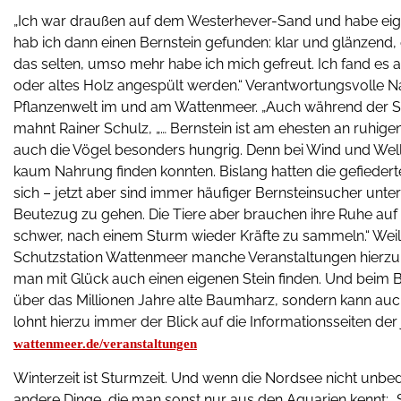
„Ich war draußen auf dem Westerhever-Sand und habe eig
hab ich dann einen Bernstein gefunden: klar und glänzend, 
das selten, umso mehr habe ich mich gefreut. Ich fand es
oder altes Holz angespült werden.“ Verantwortungsvolle N
Pflanzenwelt im und am Wattenmeer. „Auch während der Su
mahnt Rainer Schulz, „… Bernstein ist am ehesten an ruhig
auch die Vögel besonders hungrig. Denn bei Wind und Welle
kaum Nahrung finden konnten. Bislang hatten die gefieder
sich – jetzt aber sind immer häufiger Bernsteinsucher unt
Beutezug zu gehen. Die Tiere aber brauchen ihre Ruhe auf s
schwer, nach einem Sturm wieder Kräfte zu sammeln.“ Weil B
Schutzstation Wattenmeer manche Veranstaltungen hierzu 
man mit Glück auch einen eigenen Stein finden. Und beim B
über das Millionen Jahre alte Baumharz, sondern kann auc
lohnt hierzu immer der Blick auf die Informationsseiten de
wattenmeer.de/veranstaltungen
Winterzeit ist Sturmzeit. Und wenn die Nordsee nicht unbed
andere Dinge, die man sonst nur aus den Aquarien kennt: „S