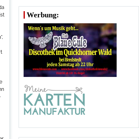
da
Werbung:
st
“,
t
e
nn
e
er