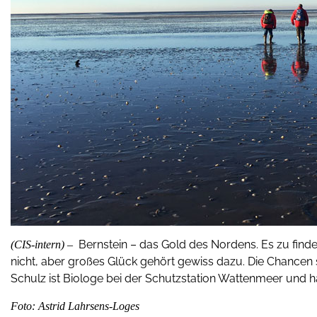
Bernstein – das Gold des Nordens. Es zu fin
(CIS-intern) –
nicht, aber großes Glück gehört gewiss dazu. Die Chancen 
Schulz ist Biologe bei der Schutzstation Wattenmeer und hat
Foto: Astrid Lahrsens-Loges