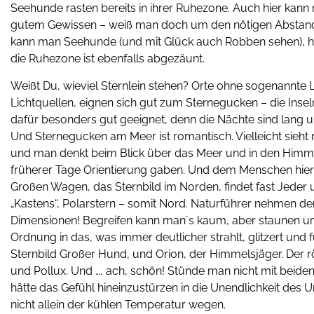
Seehunde rasten bereits in ihrer Ruhezone. Auch hier kan
gutem Gewissen – weiß man doch um den nötigen Abstand
kann man Seehunde (und mit Glück auch Robben sehen), hi
die Ruhezone ist ebenfalls abgezäunt.
Weißt Du, wieviel Sternlein stehen? Orte ohne sogenannte 
Lichtquellen, eignen sich gut zum Sternegucken – die Insel
dafür besonders gut geeignet, denn die Nächte sind lang und
Und Sternegucken am Meer ist romantisch. Vielleicht sieht
und man denkt beim Blick über das Meer und in den Himmel
früherer Tage Orientierung gaben. Und dem Menschen hie
Großen Wagen, das Sternbild im Norden, findet fast Jeder 
„Kastens“, Polarstern – somit Nord. Naturführer nehmen den 
Dimensionen! Begreifen kann man´s kaum, aber staunen ums
Ordnung in das, was immer deutlicher strahlt, glitzert und 
Sternbild Großer Hund, und Orion, der Himmelsjäger. Der r
und Pollux. Und …, ach, schön! Stünde man nicht mit beide
hätte das Gefühl hineinzustürzen in die Unendlichkeit des 
nicht allein der kühlen Temperatur wegen.