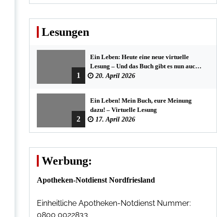
Lesungen
Ein Leben: Heute eine neue virtuelle
Lesung – Und das Buch gibt es nun auch
1
in der Bredstedter Stadtbuchhandlung
20. April 2026
Ein Leben! Mein Buch, eure Meinung
dazu! – Virtuelle Lesung
2
17. April 2026
Werbung:
Apotheken-Notdienst Nordfriesland
Einheitliche Apotheken-Notdienst Nummer:
0800 0022833