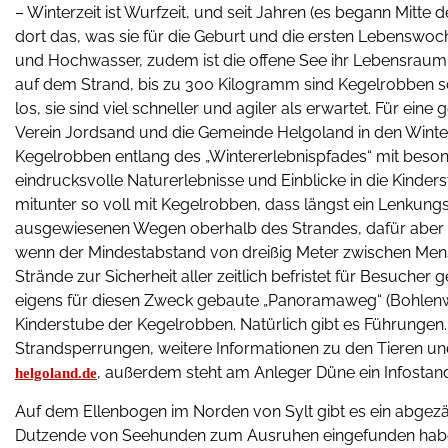
– Winterzeit ist Wurfzeit, und seit Jahren (es begann Mitte
dort das, was sie für die Geburt und die ersten Lebenswo
und Hochwasser, zudem ist die offene See ihr Lebensraum 
auf dem Strand, bis zu 300 Kilogramm sind Kegelrobben sc
los, sie sind viel schneller und agiler als erwartet. Für e
Verein Jordsand und die Gemeinde Helgoland in den Winte
Kegelrobben entlang des „Wintererlebnispfades“ mit beson
eindrucksvolle Naturerlebnisse und Einblicke in die Kinde
mitunter so voll mit Kegelrobben, dass längst ein Lenkun
ausgewiesenen Wegen oberhalb des Strandes, dafür aber 
wenn der Mindestabstand von dreißig Meter zwischen Mens
Strände zur Sicherheit aller zeitlich befristet für Besucher 
eigens für diesen Zweck gebaute „Panoramaweg“ (Bohlenwe
Kinderstube der Kegelrobben. Natürlich gibt es Führungen.
Strandsperrungen, weitere Informationen zu den Tieren un
, außerdem steht am Anleger Düne ein Infosta
helgoland.de
Auf dem Ellenbogen im Norden von Sylt gibt es ein abgez
Dutzende von Seehunden zum Ausruhen eingefunden haben.