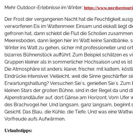
Mehr Outdoor-Erlebnisse im Winter:
https://www.nordseetour
Der Frost der vergangenen Nacht hat die Feuchtigkeit ausgef
verworfenen Eis im Wattenmeer. Einsam und eiskalt liegt di
gefroren hat, dann schiebt die Flut die Schollen zusammen 
Meeresboden, dann liegen hier im Watt keine Sandbänke, 
Winter ins Watt zu gehen, sicher mit professioneller und o
bizarres Bühnenstück aufführt. Zum Beispiel schätzen es v
Gruppen kleiner als in sommerlicher Hochsaison und es ist
Die Atmosphäre ist anders; klarer, frischer, mit kaltem, kö
Eindrücke intensiver. Vielleicht, weil die Sinne geschärfter 
Erwartungshaltung? Versuchen Sie´s, genießen Sie´s. Zum E
kleinen Stars der großen Bühne, sind in der Regel da und di
Alpenstrandläufer auf, dort Gänse am Horizont. Vom Ufer 
des Brachvogel her. Und langsam, ganz langsam, beginnt d
Gesicht. Das Blau, die Kühle, die Tiefe. Und was eine Wattw
Vorfreude aufs Aufwärmen.
Urlaubstipps: