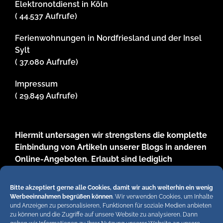
Elektronotdienst in Köln
( 44.537 Aufrufe)
Ferienwohnungen in Nordfriesland und der Insel
Sylt
( 37.080 Aufrufe)
Impressum
( 29.849 Aufrufe)
Hiermit untersagen wir strengstens die komplette
Einbindung von Artikeln unserer Blogs in anderen
Online-Angeboten. Erlaubt sind lediglich
abgekürzte Teaser bis ca. 200 Zeichen plus Link
zum ganzen Artikel in unseren Blogs. Wir
Bitte akzeptiert gerne alle Cookies, damit wir auch weiterhin ein wenig
behalten uns bei Verstössen rechtliche Schritte
Werbeeinnahmen begrüßen können
. Wir verwenden Cookies, um Inhalte
und Anzeigen zu personalisieren, Funktionen für soziale Medien anbieten
vor. Die Redaktion!
zu können und die Zugriffe auf unsere Website zu analysieren. Dann