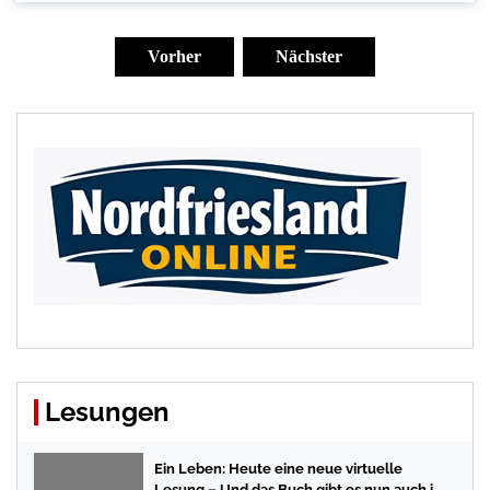
Seitennummerierung
der
Vorher
Nächster
Beiträge
Lesungen
Ein Leben: Heute eine neue virtuelle
Lesung – Und das Buch gibt es nun auch in