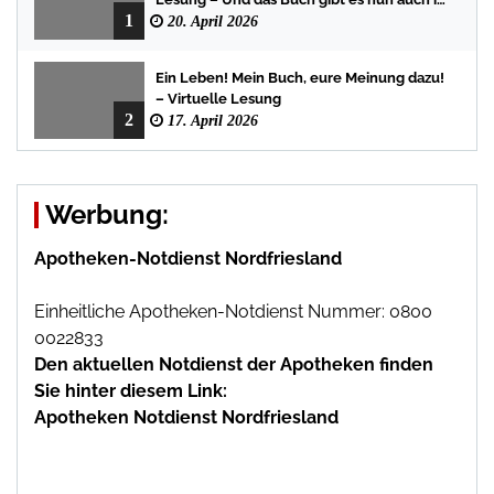
1
der Bredstedter Stadtbuchhandlung
20. April 2026
Ein Leben! Mein Buch, eure Meinung dazu!
– Virtuelle Lesung
2
17. April 2026
Werbung:
Apotheken-Notdienst Nordfriesland
Einheitliche Apotheken-Notdienst Nummer: 0800
0022833
Den aktuellen Notdienst der Apotheken finden
Sie hinter diesem Link:
Apotheken Notdienst Nordfriesland