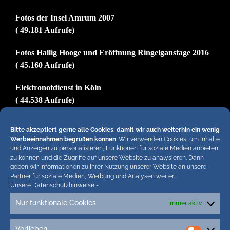
Fotos der Insel Amrum 2007
( 49.181 Aufrufe)
Fotos Hallig Hooge und Eröffnung Ringelganstage 2016
( 45.160 Aufrufe)
Elektronotdienst in Köln
( 44.538 Aufrufe)
Ferienwohnungen in Nordfriesland und der Insel Sylt
Bitte akzeptiert gerne alle Cookies, damit wir auch weiterhin ein wenig
( 37.080 Aufrufe)
Werbeeinnahmen begrüßen können
. Wir verwenden Cookies, um Inhalte
und Anzeigen zu personalisieren, Funktionen für soziale Medien anbieten
Impressum
zu können und die Zugriffe auf unsere Website zu analysieren. Dann
geben wir Informationen zu Ihrer Nutzung unserer Website an unsere
( 29.849 Aufrufe)
Partner für soziale Medien, Werbung und Analysen weiter.
Unsere Datenschutzhinweise
-
Nur funktionale Cookies
Immer aktiv
Hiermit untersagen wir strengstens die komplette
Einbindung von Artikeln unserer Blogs in anderen
Vorlieben