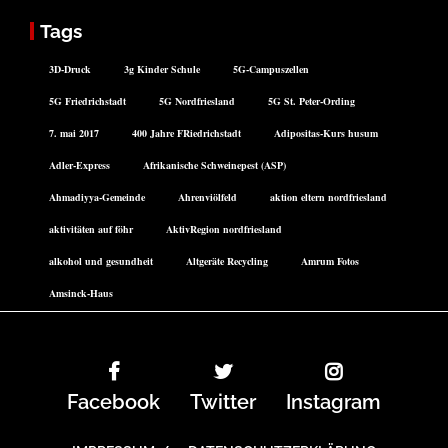
Tags
3D-Druck
3g Kinder Schule
5G-Campuszellen
5G Friedrichstadt
5G Nordfriesland
5G St. Peter-Ording
7. mai 2017
400 Jahre FRiedrichstadt
Adipositas-Kurs husum
Adler-Express
Afrikanische Schweinepest (ASP)
Ahmadiyya-Gemeinde
Ahrenviölfeld
aktion eltern nordfriesland
aktivitäten auf föhr
AktivRegion nordfriesland
alkohol und gesundheit
Altgeräte Recycling
Amrum Fotos
Amsinck-Haus
Facebook
Twitter
Instagram