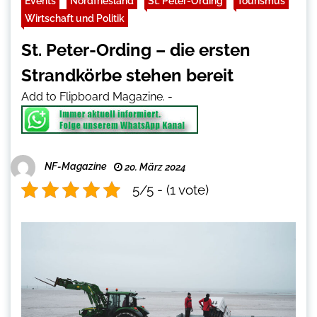
Events
Nordfriesland
St. Peter-Ording
Tourismus
Wirtschaft und Politik
St. Peter-Ording – die ersten
Strandkörbe stehen bereit
Add to Flipboard Magazine.
-
NF-Magazine
20. März 2024
5/5 - (1 vote)