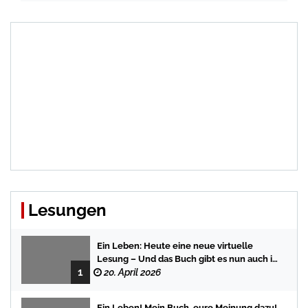
Lesungen
Ein Leben: Heute eine neue virtuelle
Lesung – Und das Buch gibt es nun auch in
1
der Bredstedter Stadtbuchhandlung
20. April 2026
Ein Leben! Mein Buch, eure Meinung dazu!