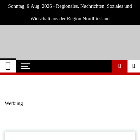
Skip
Sonntag, 9,Aug. 2026 - Regionales, Nachrichten, Soziales und
to
content
Wirtschaft aus der Region Nordfriesland
Nordfriesland O.
Nachrichten für Nordfriesland und Husum
Nachrichten
Werbung