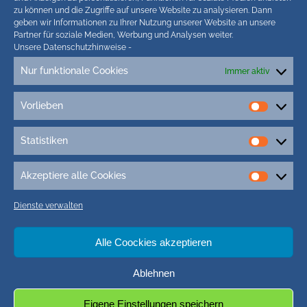
zu können und die Zugriffe auf unsere Website zu analysieren. Dann
geben wir Informationen zu Ihrer Nutzung unserer Website an unsere
Partner für soziale Medien, Werbung und Analysen weiter.
Unsere Datenschutzhinweise
-
Nur funktionale Cookies
Immer aktiv
Tags
Vorlieben
3D-Druck
3g Kinder Schule
5G-Campuszellen
Vorlieb
5G Friedrichstadt
5G Nordfriesland
5G St. Peter-Ording
Statistiken
Statisti
7. mai 2017
400 Jahre FRiedrichstadt
Adipositas-Kurs husum
Adler-Express
Afrikanische Schweinepest (ASP)
Akzeptiere alle Cookies
Akzepti
Ahmadiyya-Gemeinde
Ahrenviölfeld
aktion eltern nordfriesland
alle
Dienste verwalten
Cookie
aktivitäten auf föhr
AktivRegion nordfriesland
alkohol und gesundheit
Altgeräte Recycling
Amrum Fotos
Alle Coockies akzeptieren
Amsinck-Haus
Ablehnen
Eigene Einstellungen speichern