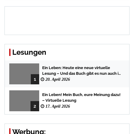
Lesungen
Ein Leben: Heute eine neue virtuelle
Lesung – Und das Buch gibt es nun auch in
1
der Bredstedter Stadtbuchhandlung
20. April 2026
Ein Leben! Mein Buch, eure Meinung dazu!
– Virtuelle Lesung
2
17. April 2026
Werbung: