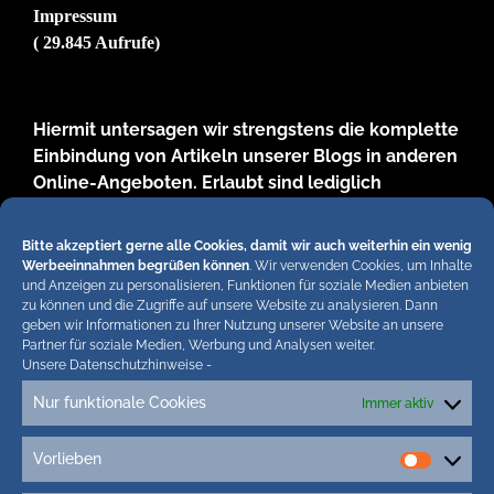
Impressum
( 29.845 Aufrufe)
Hiermit untersagen wir strengstens die komplette
Einbindung von Artikeln unserer Blogs in anderen
Online-Angeboten. Erlaubt sind lediglich
abgekürzte Teaser bis ca. 200 Zeichen plus Link
zum ganzen Artikel in unseren Blogs. Wir
Bitte akzeptiert gerne alle Cookies, damit wir auch weiterhin ein wenig
behalten uns bei Verstössen rechtliche Schritte
Werbeeinnahmen begrüßen können
. Wir verwenden Cookies, um Inhalte
vor. Die Redaktion!
und Anzeigen zu personalisieren, Funktionen für soziale Medien anbieten
zu können und die Zugriffe auf unsere Website zu analysieren. Dann
geben wir Informationen zu Ihrer Nutzung unserer Website an unsere
Partner für soziale Medien, Werbung und Analysen weiter.
Unsere Datenschutzhinweise
-
Nur funktionale Cookies
Immer aktiv
Vorlieben
Tags
Vorlieb