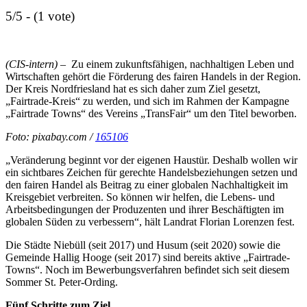
5/5 - (1 vote)
(CIS-intern) –
Zu einem zukunftsfähigen, nachhaltigen Leben und
Wirtschaften gehört die Förderung des fairen Handels in der Region.
Der Kreis Nordfriesland hat es sich daher zum Ziel gesetzt,
„Fairtrade-Kreis“ zu werden, und sich im Rahmen der Kampagne
„Fairtrade Towns“ des Vereins „TransFair“ um den Titel beworben.
Foto: pixabay.com /
165106
„Veränderung beginnt vor der eigenen Haustür. Deshalb wollen wir
ein sichtbares Zeichen für gerechte Handelsbeziehungen setzen und
den fairen Handel als Beitrag zu einer globalen Nachhaltigkeit im
Kreisgebiet verbreiten. So können wir helfen, die Lebens- und
Arbeitsbedingungen der Produzenten und ihrer Beschäftigten im
globalen Süden zu verbessern“, hält Landrat Florian Lorenzen fest.
Die Städte Niebüll (seit 2017) und Husum (seit 2020) sowie die
Gemeinde Hallig Hooge (seit 2017) sind bereits aktive „Fairtrade-
Towns“. Noch im Bewerbungsverfahren befindet sich seit diesem
Sommer St. Peter-Ording.
Fünf Schritte zum Ziel