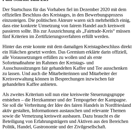
Der Startschuss für das Vorhaben fiel im Dezember 2020 mit dem
offiziellen Beschluss des Kreistages, in den Bewerbungsprozess
einzusteigen. Die politischen Akteure waren sich mehrheitlich einig,
dass eine konkrete Umsetzung von fairem Handel auch kreisweit
passieren sollte. Bis zur Auszeichnung als „Fairtrade-Kreis“ müssen
fünf Kriterien im Zertifizierungsverfahren erfüllt werden.
Hinter das erste konnte mit dem damaligen Kreistagsbeschluss direkt
ein Häkchen gesetzt werden. Das Gremium erklärte darin offiziell,
alle Voraussetzungen erfüllen zu wollen und als erste
Sofortmaßnahme im Rahmen der Kreistags- und
Ausschusssitzungen fair gehandelten Kaffee und Tee ausschenken
zu lassen. Und auch die Mitarbeiterinnen und Mitarbeiter der
Kreisverwaltung können in Besprechungen inzwischen fair
gehandelten Kaffee anbieten.
Als zweites Kriterium soll nun eine kreisweite Steuerungsgruppe
entstehen – die Herzkammer und der Tempogeber der Kampagne.
Sie soll die Verbreitung der Idee des fairen Handels in Nordfriesland
aktiv gestalten, Informationen austauschen und relevante Themen
sowie die Vernetzung kreisweit ausbauen. Dazu braucht es die
Beteiligung von Erfahrungsträgern und Aktiven aus den Bereichen
Politik, Handel, Gastronomie und der Zivilgesellschaft.