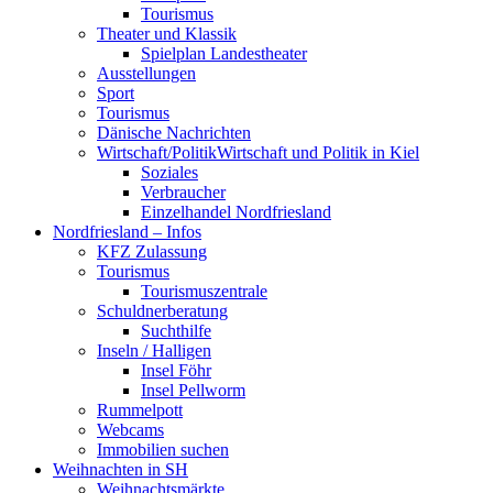
Tourismus
Theater und Klassik
Spielplan Landestheater
Ausstellungen
Sport
Tourismus
Dänische Nachrichten
Wirtschaft/Politik
Wirtschaft und Politik in Kiel
Soziales
Verbraucher
Einzelhandel Nordfriesland
Nordfriesland – Infos
KFZ Zulassung
Tourismus
Tourismuszentrale
Schuldnerberatung
Suchthilfe
Inseln / Halligen
Insel Föhr
Insel Pellworm
Rummelpott
Webcams
Immobilien suchen
Weihnachten in SH
Weihnachtsmärkte