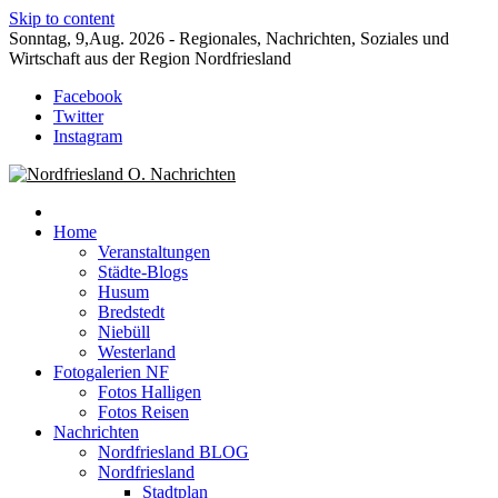
Skip to content
Sonntag, 9,Aug. 2026 - Regionales, Nachrichten, Soziales und
Wirtschaft aus der Region Nordfriesland
Facebook
Twitter
Instagram
Nachrichten für Nordfriesland und Husum
Nordfriesland O. Nachrichten
Home
Veranstaltungen
Städte-Blogs
Husum
Bredstedt
Niebüll
Westerland
Fotogalerien NF
Fotos Halligen
Fotos Reisen
Nachrichten
Nordfriesland BLOG
Nordfriesland
Stadtplan