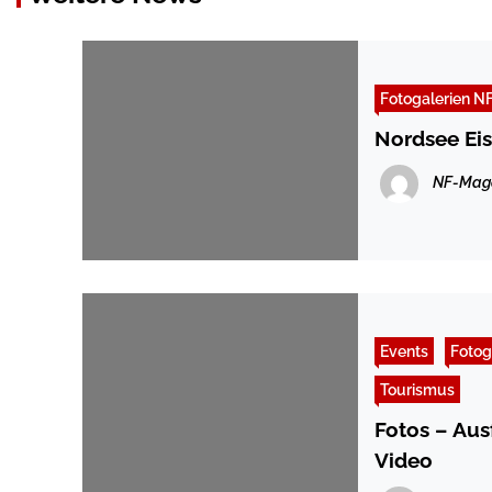
Fotogalerien N
Nordsee Ei
NF-Mag
Events
Fotog
Tourismus
Fotos – Au
Video