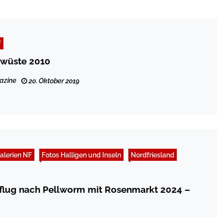
F
swüste 2010
azine
20. Oktober 2019
alerien NF
Fotos Halligen und Inseln
Nordfriesland
sflug nach Pellworm mit Rosenmarkt 2024 –