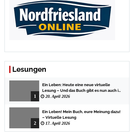
Lesungen
Ein Leben: Heute eine neue virtuelle
Lesung – Und das Buch gibt es nun auch in
1
der Bredstedter Stadtbuchhandlung
20. April 2026
Ein Leben! Mein Buch, eure Meinung dazu!
– Virtuelle Lesung
2
17. April 2026